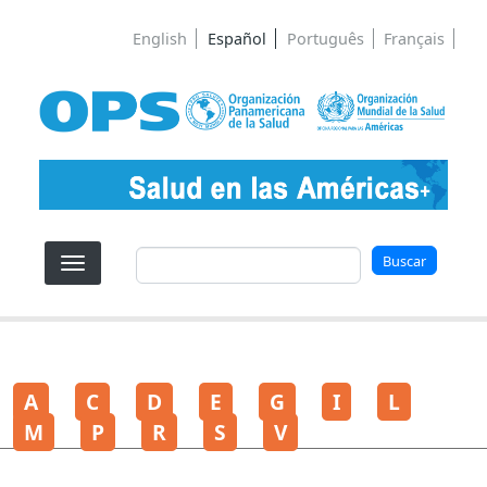
Pasar al contenido principal
English
Español
Português
Français
Buscar
Buscar
A
C
D
E
G
I
L
M
P
R
S
V