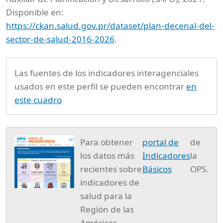
Disponible en:
https://ckan.salud.gov.pr/dataset/plan-decenal-del-
sector-de-salud-2016-2026
.
Las fuentes de los indicadores interagenciales
usados en este perfil se pueden encontrar
en
este cuadro
Para obtener
portal de
de
los datos más
Indicadores
la
recientes sobre
Básicos
OPS.
indicadores de
salud para la
Región de las
Américas,