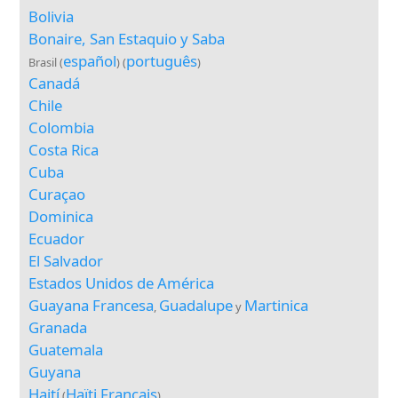
Bolivia
Bonaire, San Estaquio y Saba
español
português
Brasil (
) (
)
Canadá
Chile
Colombia
Costa Rica
Cuba
Curaçao
Dominica
Ecuador
El Salvador
Estados Unidos de América
Guayana Francesa
Guadalupe
Martinica
,
y
Granada
Guatemala
Guyana
Haití
Haïti Français
(
)