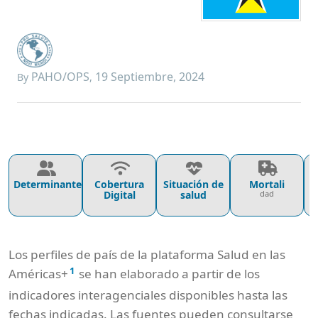
PAHO/OPS
19 Septiembre, 2024
By
,
Determinantes
Cobertura
Situación de
Mortali
P
Digital
salud
dad
Los perfiles de país de la plataforma Salud en las
1
Américas+
se han elaborado a partir de los
indicadores interagenciales disponibles hasta las
fechas indicadas. Las fuentes pueden consultarse