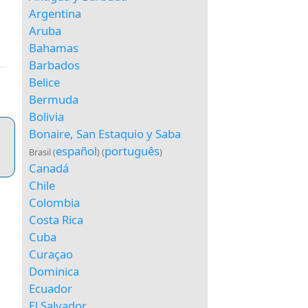
Argentina
Aruba
Bahamas
Barbados
Belice
Bermuda
Bolivia
Bonaire, San Estaquio y Saba
español
português
Brasil (
) (
)
Canadá
Chile
Colombia
Costa Rica
Cuba
Curaçao
Dominica
Ecuador
El Salvador