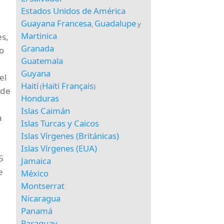
Estados Unidos de América
Guayana Francesa
Guadalupe
,
y
Martinica
es,
Granada
o
Guatemala
Guyana
el
Haití
Haïti Français
(
)
(de
Honduras
Islas Caimán
a
Islas Turcas y Caicos
Islas Vírgenes (Británicas)
Islas Vírgenes (EUA)
5
Jamaica
e
México
Montserrat
Nicaragua
Panamá
Paraguay